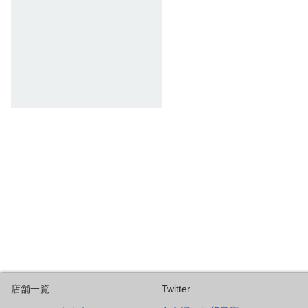
店舗一覧
Twitter